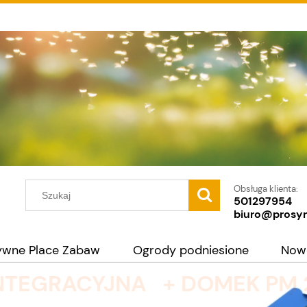
Obsługa klienta:
501297954
biuro@prosy
ywne Place Zabaw
Ogrody podniesione
Now
19 INTEGRACYJNA + DOMEK