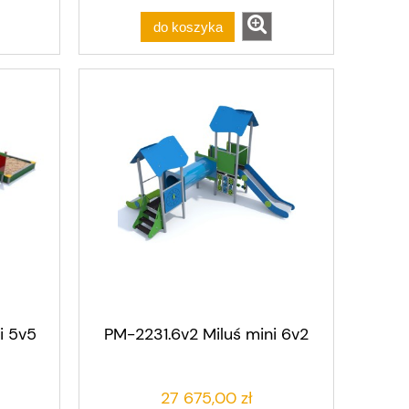
do koszyka
i 5v5
PM-2231.6v2 Miluś mini 6v2
27 675,00 zł