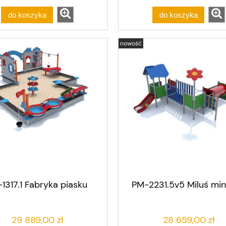
do koszyka
do koszyka
nowość
1317.1 Fabryka piasku
PM-2231.5v5 Miluś min
29 889,00 zł
28 659,00 zł