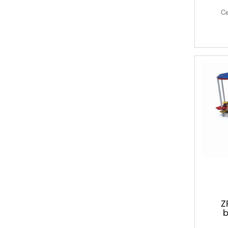
Ce
Z
b
z