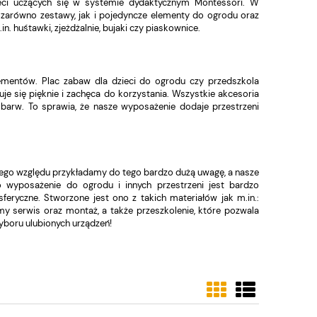
eci uczących się w systemie dydaktycznym Montessori. W
j zarówno zestawy, jak i pojedyncze elementy do ogrodu oraz
. huśtawki, zjeżdżalnie, bujaki czy piaskownice.
lementów. Plac zabaw dla dzieci do ogrodu czy przedszkola
je się pięknie i zachęca do korzystania. Wszystkie akcesoria
barw. To sprawia, że nasze wyposażenie dodaje przestrzeni
 Z tego względu przykładamy do tego bardzo dużą uwagę, a nasze
 wyposażenie do ogrodu i innych przestrzeni jest bardzo
feryczne. Stworzone jest ono z takich materiałów jak m.in.:
y serwis oraz montaż, a także przeszkolenie, które pozwala
yboru ulubionych urządzeń!