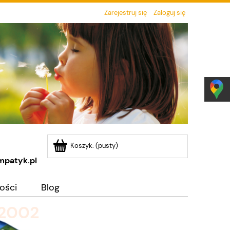
Zarejestruj się
Zaloguj się
Koszyk:
(pusty)
mpatyk.pl
ości
Blog
 PM 2002