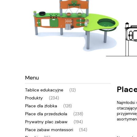
Menu
Place
Tablice edukacyjne
(12)
Produkty
(234)
Najmłodsi 
Place dla żłobka
(128)
otaczający
przyjemni
Place dla przedszkola
(238)
asortymenc
Prywatny plac zabaw
(194)
Place zabaw montessori
(54)