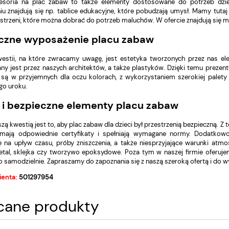
esoria na plac zabaw to także elementy dostosowane do potrzeb dzi
u znajdują się np. tablice edukacyjne, które pobudzają umysł. Mamy tuta
strzeni, które można dobrać do potrzeb maluchów. W ofercie znajdują się m.in
czne wyposażenie placu zabaw
estii, na które zwracamy uwagę, jest estetyka tworzonych przez nas e
ny jest przez naszych architektów, a także plastyków. Dzięki temu prezentu
są w przyjemnych dla oczu kolorach, z wykorzystaniem szerokiej palety 
go uroku.
 i bezpieczne elementy placu zabaw
zą kwestią jest to, aby plac zabaw dla dzieci był przestrzenią bezpieczną.
 mają odpowiednie certyfikaty i spełniają wymagane normy. Dodatkowo
 na upływ czasu, próby zniszczenia, a także niesprzyjające warunki atmos
tal, sklejka czy tworzywo epoksydowe. Poza tym w naszej firmie oferujem
 samodzielnie. Zapraszamy do zapoznania się z naszą szeroką ofertą i do w
ienta:
501297954
cane produkty