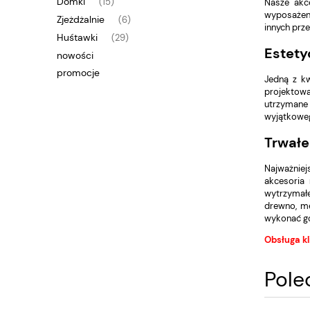
Domki
Nasze akc
(15)
wyposażeni
Zjeżdżalnie
(6)
innych prze
Huśtawki
(29)
Estety
nowości
promocje
Jedną z kw
projektowa
utrzymane 
wyjątkowe
Trwałe
Najważniejs
akcesoria
wytrzymałe
drewno, me
wykonać go
Obsługa kl
Pole