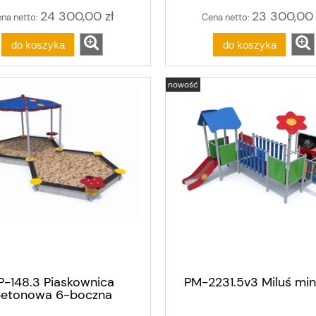
24 300,00 zł
23 300,00 
na netto:
Cena netto:
do koszyka
do koszyka
nowość
P-148.3 Piaskownica
PM-2231.5v3 Miluś min
etonowa 6-boczna
adaszona podwójna