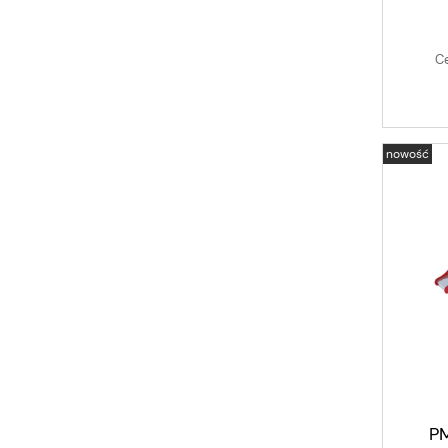
Ce
nowość
PM