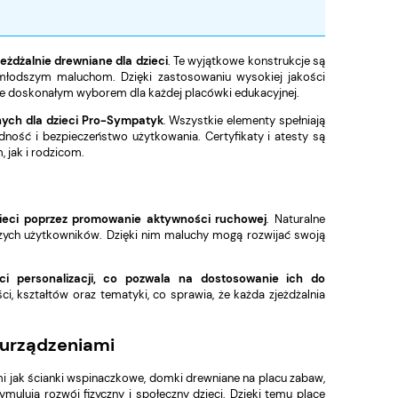
jeżdżalnie drewniane
dla dzieci
. Te wyjątkowe konstrukcje są
ajmłodszym maluchom. Dzięki zastosowaniu wysokiej jakości
i je doskonałym wyborem dla każdej placówki edukacyjnej.
nych dla dzieci Pro-Sympatyk
. Wszystkie elementy spełniają
ność i bezpieczeństwo użytkowania. Certyfikaty i atesty są
 jak i rodzicom.
dzieci poprzez promowanie aktywności ruchowej
. Naturalne
dszych użytkowników. Dzięki nim maluchy mogą rozwijać swoją
ci personalizacji, co pozwala na dostosowanie ich do
i, kształtów oraz tematyki, co sprawia, że każda zjeżdżalnia
i urządzeniami
imi jak ścianki wspinaczkowe,
domki drewniane na placu zabaw
,
ymulują rozwój fizyczny i społeczny dzieci. Dzięki temu place