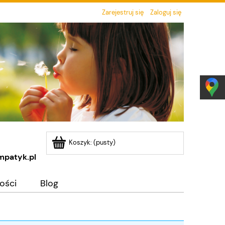
Zarejestruj się
Zaloguj się
Koszyk:
(pusty)
mpatyk.pl
ości
Blog