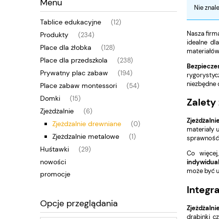
Menu
Nie znal
Tablice edukacyjne
(12)
Nasza firm
Produkty
(234)
idealne dl
Place dla żłobka
(128)
materiałów
Place dla przedszkola
(238)
Bezpiecze
Prywatny plac zabaw
(194)
rygorystyc
niezbędne 
Place zabaw montessori
(54)
Domki
(15)
Zalety
Zjeżdżalnie
(6)
Zjeżdżaln
Zjeżdzalnie drewniane
(0)
materiały 
Zjeżdzalnie metalowe
(1)
sprawność 
Huśtawki
(29)
Co więce
nowości
indywidua
może być u
promocje
Integr
Opcje przeglądania
Zjeżdżalni
drabinki c