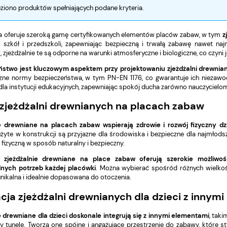
eziono produktów spełniających podane kryteria.
a oferuje szeroką gamę certyfikowanych elementów placów zabaw, w tym
z
a szkół i przedszkoli, zapewniając bezpieczną i trwałą zabawę nawet n
, zjeżdżalnie te są odporne na warunki atmosferyczne i biologiczne, co czyn
ństwo jest kluczowym aspektem przy projektowaniu zjeżdżalni drewnia
zne normy bezpieczeństwa, w tym PN-EN 1176, co gwarantuje ich niezawod
dla instytucji edukacyjnych, zapewniając spokój ducha zarówno nauczycielom,
 zjeżdżalni drewnianych na placach zabaw
ie drewniane na placach zabaw wspierają zdrowie i rozwój fizyczny 
użyte w konstrukcji są przyjazne dla środowiska i bezpieczne dla najmło
fizyczną w sposób naturalny i bezpieczny.
j,
zjeżdżalnie drewniane na place zabaw oferują szerokie możliwoś
lnych potrzeb każdej placówki
. Można wybierać spośród różnych wielkośc
nikalna i idealnie dopasowana do otoczenia.
acja zjeżdżalni drewnianych dla dzieci z innym
e drewniane dla dzieci doskonale integrują się z innymi elementami
, tak
zy tunele. Tworzą one spójne i angażujące przestrzenie do zabawy, które st