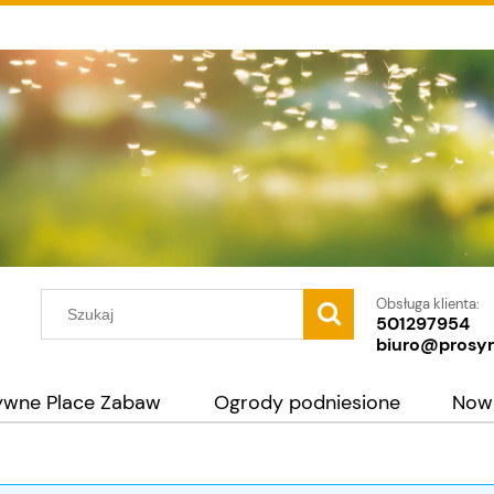
Obsługa klienta:
501297954
biuro@prosy
ywne Place Zabaw
Ogrody podniesione
Now